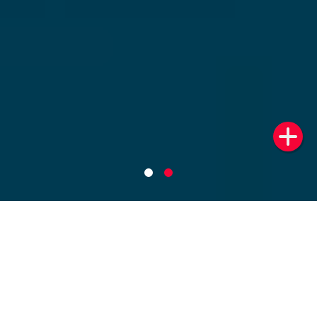
Ai cũng có thể vào bếp
Người nội trợ là một nghề nghiệp cao quý và đáng trân
trọng. Họ là những người góp phần tạo nên hạnh phúc
của gia đình và xã hội.