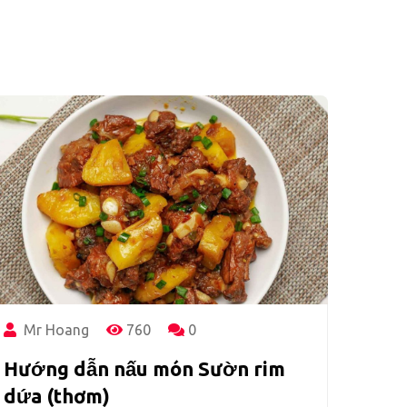
Mr Hoang
760
0
Hướng dẫn nấu món Sườn rim
dứa (thơm)