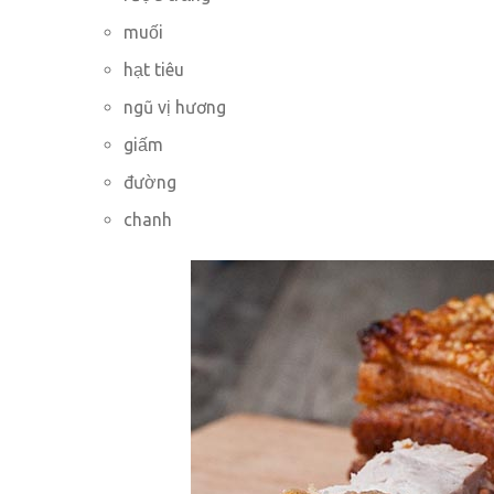
muối
hạt tiêu
ngũ vị hương
giấm
đường
chanh