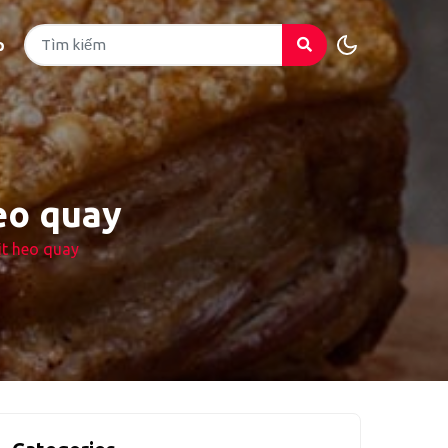
p
eo quay
ịt heo quay