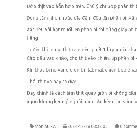
Ướp thịt vào hỗn hợp trên. Chú ý chỉ ướp phần thịt
Dùng tăm nhọn hoặc dĩa đâm đều lên phần bì. Xâm 
Xát đều vài hạt muối lên phần bì rồi dùng giấy ăn
tiếng
Trước khi mang thịt ra nước, phết 1 lớp nước chan
Cho dầu vào chảo, cho thịt vào chiên, úp phần bì
Khi thấy bì nổ vàng giòn thì lật mặt chiên tiếp phầ
Thái thịt và bày ra đĩa!
Đây chính là cách làm thịt quay giòn bì không cần
ngon không kém gì ngoài hàng. Ăn kèm rau sống 
Món Âu - Á
2024-12-18 08:32:06
0 comme