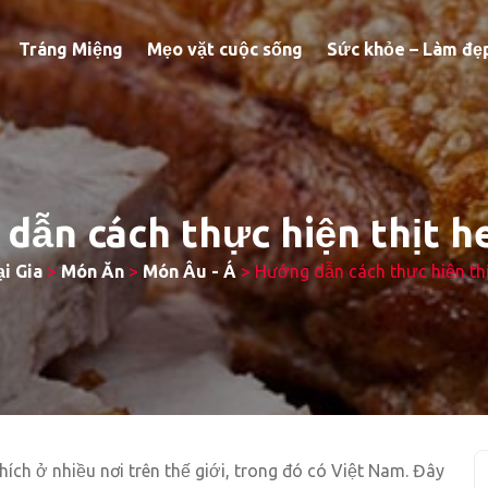
Tráng Miệng
Mẹo vặt cuộc sống
Sức khỏe – Làm đẹ
dẫn cách thực hiện thịt h
i Gia
>
Món Ăn
>
Món Âu - Á
>
Hướng dẫn cách thực hiện th
ích ở nhiều nơi trên thế giới, trong đó có Việt Nam. Đây