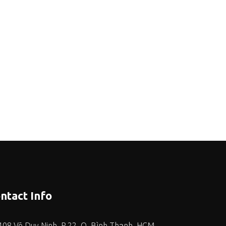
ntact Info
108 Võ Duy Ninh, P.22, Q. Bình Thạnh, HCM