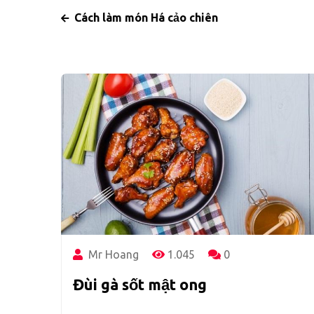
Cách làm món Há cảo chiên
Mr Hoang
1.045
0
Đùi gà sốt mật ong