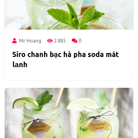
Mr Hoang
2.885
0
Siro chanh bạc hà pha soda mát
lạnh