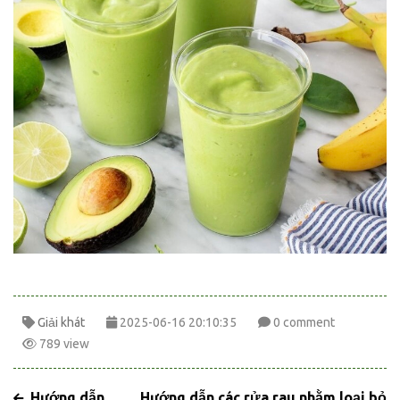
Giải khát
2025-06-16 20:10:35
0 comment
789 view
Hướng dẫn
Hướng dẫn các rửa rau nhằm loại bỏ