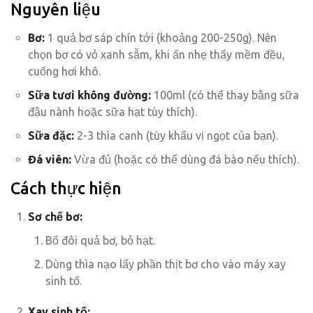
Nguyên liệu
Bơ:
1 quả bơ sáp chín tới (khoảng 200-250g). Nên
chọn bơ có vỏ xanh sẫm, khi ấn nhẹ thấy mềm đều,
cuống hơi khô.
Sữa tươi không đường:
100ml (có thể thay bằng sữa
đậu nành hoặc sữa hạt tùy thích).
Sữa đặc:
2-3 thìa canh (tùy khẩu vị ngọt của bạn).
Đá viên:
Vừa đủ (hoặc có thể dùng đá bào nếu thích).
Cách thực hiện
Sơ chế bơ:
Bổ đôi quả bơ, bỏ hạt.
Dùng thìa nạo lấy phần thịt bơ cho vào máy xay
sinh tố.
Xay sinh tố: