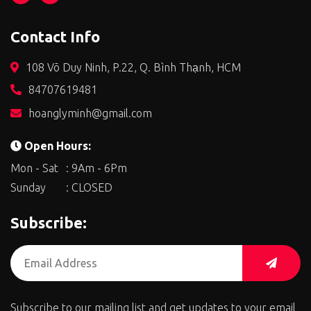
Contact Info
108 Võ Duy Ninh, P.22, Q. Bình Thạnh, HCM
84707619481
hoanglyminh@gmail.com
Open Hours:
Mon - Sat
: 9Am - 6Pm
Sunday
: CLOSED
Subscribe:
Nguyên
Subscribe to our mailing list and get updates to your email
liệu