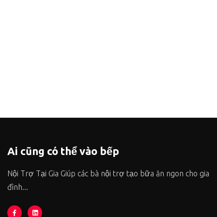
Ai cũng có thể vào bếp
Nội Trợ Tại Gia Giúp các bà nội trợ tạo bữa ăn ngon cho gia
đình...