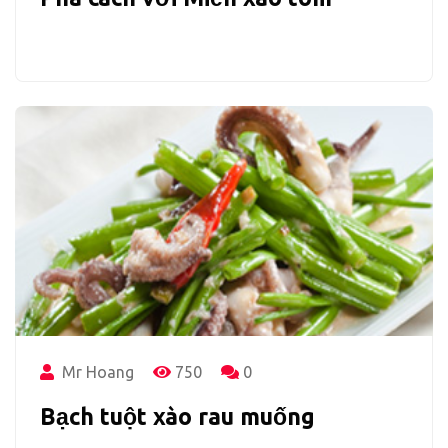
Mr Hoang
750
0
Bạch tuột xào rau muống