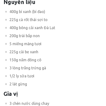
Nguyên liệu
400g bí xanh (bí đao)
225g cà rốt thái sợi to
400g bông cải xanh Đà Lạt
200g trái bắp non
5 miếng măng tươi
225g cải bẹ xanh
150g nấm đông cô
3 lòng trắng trứng gà
1/2 ly sữa tươi
2 lát gừng
Gia vị
3 chén nước dùng chay