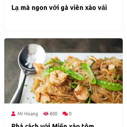
Lạ mà ngon với gà viên xào vải
Mr Hoang
800
0
Phá cách với Miến xào tôm