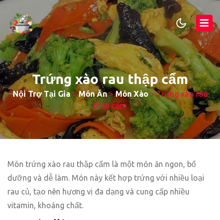
Trứng xào rau thập cẩm
Nội Trợ Tại Gia
>
Món Ăn
>
Món Xào
>
Trứng xào rau
thập cẩm
Món trứng xào rau thập cẩm là một món ăn ngon, bổ
dưỡng và dễ làm. Món này kết hợp trứng với nhiều loại
rau củ, tạo nên hương vị đa dạng và cung cấp nhiều
vitamin, khoáng chất.