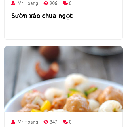
Mr Hoang
906
0
Sườn xào chua ngọt
Mr Hoang
847
0